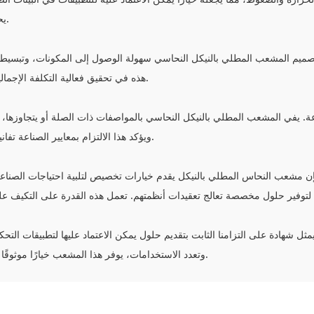
يحافظ المشعب على سلامة أدائه حتى في ظل الظروف.
 يتيح تصميم المشعب المطلي بالنيكل النحاسي سهولة الوصول إلى المكونات، وتبس
هذه في تحقيق فعالية التكلفة الإجمالية للمنتج، مما يقلل من الوقت والموارد اللازمة للصيانة.
لصناعة. يفي المشعب المطلي بالنيكل النحاسي بالمواصفات ذات الصلة أو يتجاوزها، م
ويؤكد هذا الالتزام بمعايير الصناعة تفانينا في تقديم المنتجات التي تلبي متطلبات الجودة العالية.
 فإن مشعب النحاس المطلي بالنيكل يقدم خيارات تخصيص لتلبية احتياجات الصناعة 
 لتوفير حلول مخصصة تعالج تعقيدات أنظمتهم. تعمل هذه القدرة على التكيف على
ثل شهادة على التزامنا الثابت بتقديم حلول يمكن الاعتماد عليها لتطبيقات التحك
وتعدد الاستخدامات، يوفر هذا المشعب خيارًا موثوقًا به للشركات التي تبحث عن مكون قوي وفعال لأنظمتها.