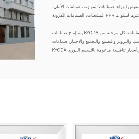
نفيس الهواء، صمامات الموازنة، صمامات الأمان،
يتم إنتاج صمامات KYODA النحاسية في المصانع الحديثة المستخدمة حصريًا لتصنيع الصمامات. كل مرحلة من
صب والتزوير والتصنيع والتجميع والاختبار. صمامات