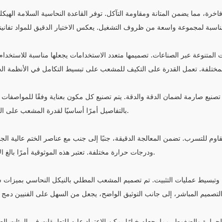
ة، مما يضمن المتانة ومقاومة التآكل. توفر القاعدة النحاسية السلامة الهيكلية، 
لمتنوعة عبر الصناعات. تصميمها متعدد الاستخدامات يجعلها مناسبة للاستخدام في
يع صارمة لضمان الدقة والدقة. يتم تصنيع كل مكون بعناية وفقًا للمواصفات الدقيق
بالتفاصيل أمرًا أساسيًا لقدرة المشعب على العمل بشكل لا تشوبه شائبة في البيئات الصناعية الصعبة.
 المقاوم للتسرب. تضمن المعالجة الدقيقة، جنبًا إلى جنب مع عناصر الختم عال
ودرجات حرارة مختلفة. تعتبر هذه الموثوقية أمرًا بالغ الأهمية لمنع تسرب السوائل والحفاظ على سلامة النظام.
تبسيط عمليات التثبيت. تم تصميم المشعب المطلي بالنيكل النحاسي بميزات سه
رارة والضغوط، مما يجعله خيارًا يمكن الاعتماد عليه للتطبيقات في البيئات الص