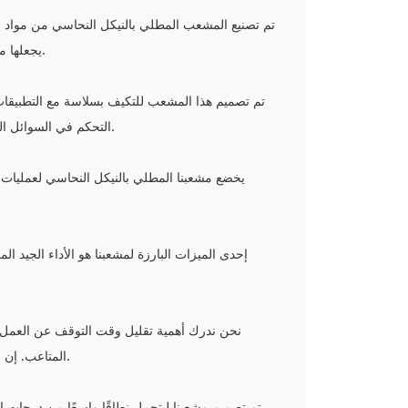
تم تصنيع المشعب المطلي بالنيكل النحاسي من مواد فاخر
يجعلها مناسبة لمجموعة واسعة من ظروف التشغيل. يعكس الاختيار الدقيق للمواد تفانينا في تحقيق طول العمر والموثوقية في كل منتج نقدمه.
تم تصميم هذا المشعب للتكيف بسلاسة مع التطبيقات ا
التحكم في السوائل المختلفة. تعمل القدرة على التكيف للمشعب على تبسيط التكامل في الأنظمة الحالية، مما يوفر حلاً عمليًا للاحتياجات التشغيلية المختلفة.
يخضع مشعبنا المطلي بالنيكل النحاسي لعمليات تصن
إحدى الميزات البارزة لمشعبنا هو الأداء الجيد
نحن ندرك أهمية تقليل وقت التوقف عن العمل و
المتاعب. إن التصميم المباشر، إلى جانب التوثيق الواضح، يجعل من السهل على الفنيين دمج المشعب في الأنظمة الحالية دون تعقيدات غير ضرورية.
تم تصميم مشعبنا ليتحمل نطاقًا واسعًا من درجات الح