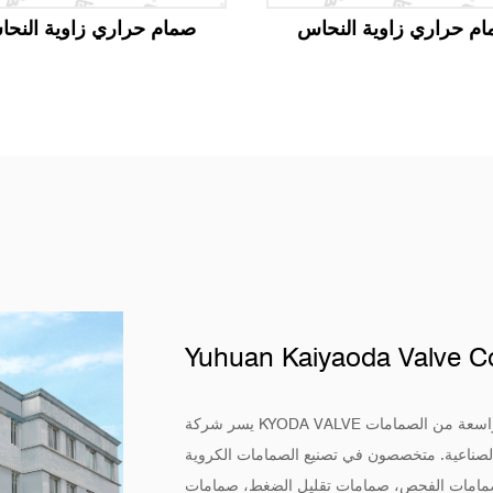
م حراري زاوية النحاس
صمام حراري زاوية النح
Yuhuan Kaiyaoda Valve Co
يسر شركة KYODA VALVE المصنعة للصمامات النحاسية أن تقدم لك مجموعة واسعة من الصمامات
 والصناعية. متخصصون في تصنيع الصمامات الكروية
، صمامات الفحص، صمامات تقليل الضغط، صمامات