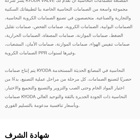
يسر شركة KYODA VALVE المصنعة للصمامات النحاسية أن تقدم لك
مجموعة واسعة من الصمامات النحاسية الخاصة بنا لتطبيقاتك السكنية
والتجارية والصناعية. متخصصون في تصنيع الصمامات الكروية النحاسية،
الصمامات البوابية، الصمامات الكروية، صمامات الفحص، صمامات تقليل
الضغط، صمامات الموازنة، صمامات المصفاة، الصمامات الحرارية،
صمامات تنفيس الهواء، صمامات الموازنة، صمامات الأمان، المشعبات،
الصمامات الكروية PPR وغيرها لسنوات.
يتم إنتاج صمامات KYODA النحاسية في المصانع الحديثة المستخدمة
حصريًا لتصنيع الصمامات. كل مرحلة من مراحل عملية التصنيع، بدءًا من
اختيار المواد الخام وحتى الصب والتزوير والتصنيع والتجميع والاختبار.
صمامات KYODA النحاسية ذات الجودة الجديرة بالثقة والتوحيد العالي
وبأسعار تنافسية مدعومة بالتسليم الفوري.
شهادة الشرف