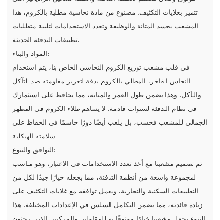
تتميز بغلايات التكثيف. مصنوع من مادة نحاسية مطلية بالكروم، هذا
المشعب يجسد المتانة والوظيفة وتعدد الاستخدامات لتلبية متطلبات
تطبيقات التدفئة الحديثة.
المواد والبناء:
في قلب مشعب توزيع الكروم النحاسي الخاص بنا، يتم استخدام
النحاس الفاخر، المطلي بالكروم بدقة لتعزيز مقاومته ضد التآكل
والتآكل. وهذا يضمن طول العمر والمتانة، مما يحافظ على استثمارك
في نظام التدفئة لسنوات قادمة. لا يساهم طلاء الكروم في المظهر
الجمالي للمشعب فحسب، بل يلعب أيضًا دورًا حاسمًا في الحفاظ على
سلامته الهيكلية.
التوافق والتنوع:
تم تصميم مشعبنا مع أخذ تعدد الاستخدامات في الاعتبار، وهو مناسب
لمجموعة واسعة من أنظمة التدفئة، مما يجعله خيارًا جيدًا لكل من
التطبيقات السكنية والتجارية. ويعمل توافقه مع غلايات التكثيف على
زيادة فائدته، مما يضمن التكامل السلس في الإعدادات المختلفة. هذا
التنوع يجعل مشعبنا خيارًا موثوقًا به للمقاولين والمركبين الذين يبحثون