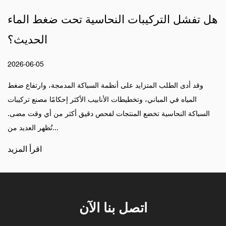
ميم الهيكلي والتكوينات الوظيفية
هل تفشل التر
2026-04-17
ية تستمد اسمها من تكوينها: يتم توجيه منافذ الإدخال
وقد أدى الطلب ا
والإخراج بزاوية 90 درجة لبعضها البعض. يخدم هذا التصميم ذو الزاوية
المياه في المب
فية والمكانية. يتم وضع المدخل عادةً بما يتماشى مع
السباكة النحاسية
أنبوب الإم...
اقرأ المزيد
اتصل بنا الآن