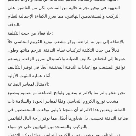
البديهية في توفير تجربة خالية من المتاعب لكل من القائمين على
التركيب والمستخدمين النهائيين، مما يعزز الكفاءة الإجمالية لنظام
التدفئة.
حلا فعالا من حيث التكلفة:
بالإضافة إلى ميزاته الرائعة، يوفر مشعب توزيع الكروم النحاسي حلاً
فعالاً من حيث التكلفة لتركيبات نظام التدفئة. تترجم متانتها وطول
عمرها إلى انخفاض تكاليف الصيانة والاستبدال بمرور الوقت. ويساهم
توافق المشعب مع إعدادات التدفئة المختلفة أيضًا في توفير التكاليف
أثناء عملية التثبيت الأولية.
الامتثال لمعايير الصناعة:
نحن نفخر بالتزامنا بالالتزام بمعايير ولوائح الصناعة. تم تصميم وتصنيع
مشعب توزيع الكروم النحاسي وفقًا لمعايير الجودة والسلامة ذات
الصلة. ويضمن هذا الالتزام أن منتجنا لا يلبي توقعات المتخصصين في
صناعة التدفئة فحسب، بل يتجاوزها أيضًا، مما يوفر راحة البال للقائمين
بالتركيب والمستخدمين النهائيين على حدٍ سواء.
في الختام، يعد مشعب توزيع الكروم النحاسي خيارًا يمكن الاعتماد