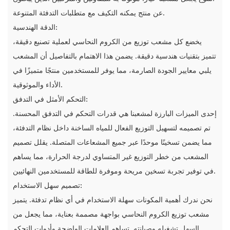
عن منتج يمكنه التكيف مع متطلبات التدفئة المتنوعة.
الدقة الهندسية:
يخضع كل مشعب توزيع من الكروم النحاسي لعملية تصنيع دقيقة،
تتميز بتقنيات هندسية دقيقة. يضمن هذا الاهتمام بالتفاصيل أن المشعب
يلبي معايير الجودة الصارمة، مما يوفر للمستخدمين منتجًا متميزًا في
الأداء والموثوقية.
التحكم الأمثل في التدفق:
إحدى الميزات البارزة لمشعبنا هي قدرات التحكم في التدفق المحسنة.
تم تصميمه لتسهيل التوزيع الفعال للمياه الساخنة داخل نظام التدفئة،
مما يضمن تسخينًا موحدًا عبر جميع المشعاعات المتصلة. يقلل تصميم
المشعب من خطر التوزيع غير المتساوي لدرجة الحرارة، مما يساهم
في توفير تجربة تسخين مريحة وموفرة للطاقة للمستخدمين النهائيين.
تصميم سهل الاستخدام:
نحن ندرك أهمية المكونات سهلة الاستخدام في أي نظام تدفئة. يتميز
مشعب توزيع الكروم النحاسي بواجهة مصممة بعناية، مما يجعل من
السهل تشغيله وصيانته. تساهم العلامات الواضحة وأدوات التحكم