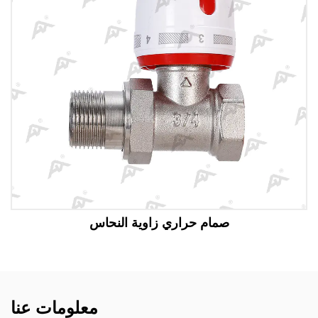
اري زاوية النحاس
صمام حرا
معلومات عنا