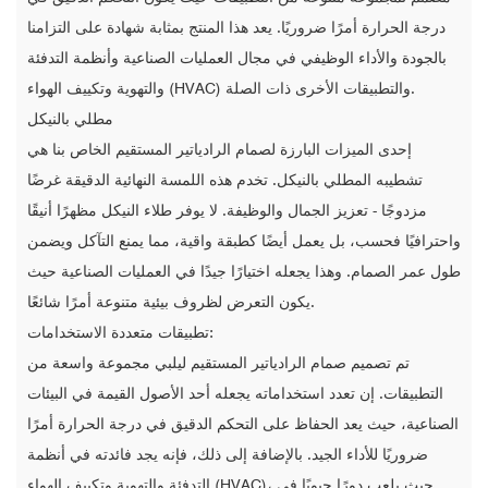
درجة الحرارة أمرًا ضروريًا. يعد هذا المنتج بمثابة شهادة على التزامنا
بالجودة والأداء الوظيفي في مجال العمليات الصناعية وأنظمة التدفئة
والتهوية وتكييف الهواء (HVAC) والتطبيقات الأخرى ذات الصلة.
مطلي بالنيكل
إحدى الميزات البارزة لصمام الرادياتير المستقيم الخاص بنا هي
تشطيبه المطلي بالنيكل. تخدم هذه اللمسة النهائية الدقيقة غرضًا
مزدوجًا - تعزيز الجمال والوظيفة. لا يوفر طلاء النيكل مظهرًا أنيقًا
واحترافيًا فحسب، بل يعمل أيضًا كطبقة واقية، مما يمنع التآكل ويضمن
طول عمر الصمام. وهذا يجعله اختيارًا جيدًا في العمليات الصناعية حيث
يكون التعرض لظروف بيئية متنوعة أمرًا شائعًا.
تطبيقات متعددة الاستخدامات:
تم تصميم صمام الرادياتير المستقيم ليلبي مجموعة واسعة من
التطبيقات. إن تعدد استخداماته يجعله أحد الأصول القيمة في البيئات
الصناعية، حيث يعد الحفاظ على التحكم الدقيق في درجة الحرارة أمرًا
ضروريًا للأداء الجيد. بالإضافة إلى ذلك، فإنه يجد فائدته في أنظمة
التدفئة والتهوية وتكييف الهواء (HVAC)، حيث يلعب دورًا حيويًا في