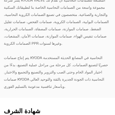
يسر شركة KYODA VALVE المصنعة للصمامات النحاسية أن تقدم لك
مجموعة واسعة من الصمامات النحاسية الخاصة بنا لتطبيقاتك السكنية
والتجارية والصناعية. متخصصون في تصنيع الصمامات الكروية النحاسية،
الصمامات البوابية، الصمامات الكروية، صمامات الفحص، صمامات تقليل
الضغط، صمامات الموازنة، صمامات المصفاة، الصمامات الحرارية،
صمامات تنفيس الهواء، صمامات الموازنة، صمامات الأمان، المشعبات،
الصمامات الكروية PPR وغيرها لسنوات.
يتم إنتاج صمامات KYODA النحاسية في المصانع الحديثة المستخدمة
حصريًا لتصنيع الصمامات. كل مرحلة من مراحل عملية التصنيع، بدءًا من
اختيار المواد الخام وحتى الصب والتزوير والتصنيع والتجميع والاختبار.
صمامات KYODA النحاسية ذات الجودة الجديرة بالثقة والتوحيد العالي
وبأسعار تنافسية مدعومة بالتسليم الفوري.
شهادة الشرف