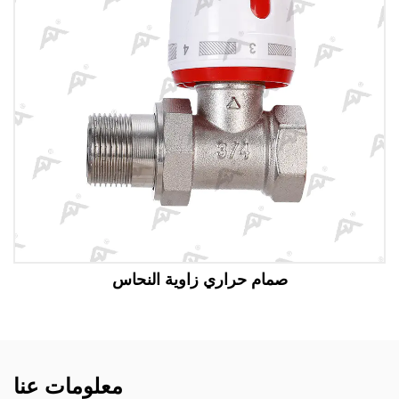
مام حراري زاوية النحاس
صم
معلومات عنا