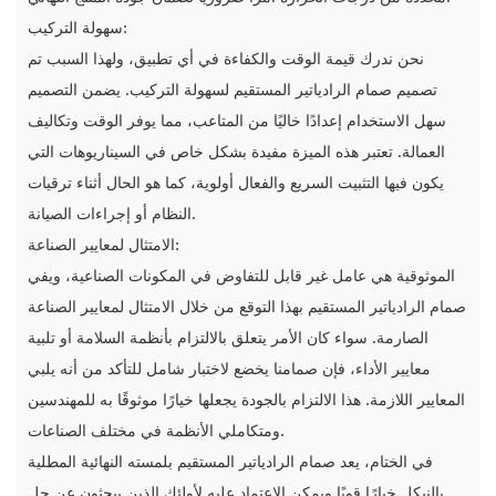
سهولة التركيب:
نحن ندرك قيمة الوقت والكفاءة في أي تطبيق، ولهذا السبب تم
تصميم صمام الرادياتير المستقيم لسهولة التركيب. يضمن التصميم
سهل الاستخدام إعدادًا خاليًا من المتاعب، مما يوفر الوقت وتكاليف
العمالة. تعتبر هذه الميزة مفيدة بشكل خاص في السيناريوهات التي
يكون فيها التثبيت السريع والفعال أولوية، كما هو الحال أثناء ترقيات
النظام أو إجراءات الصيانة.
الامتثال لمعايير الصناعة:
الموثوقية هي عامل غير قابل للتفاوض في المكونات الصناعية، ويفي
صمام الرادياتير المستقيم بهذا التوقع من خلال الامتثال لمعايير الصناعة
الصارمة. سواء كان الأمر يتعلق بالالتزام بأنظمة السلامة أو تلبية
معايير الأداء، فإن صمامنا يخضع لاختبار شامل للتأكد من أنه يلبي
المعايير اللازمة. هذا الالتزام بالجودة يجعلها خيارًا موثوقًا به للمهندسين
ومتكاملي الأنظمة في مختلف الصناعات.
في الختام، يعد صمام الرادياتير المستقيم بلمسته النهائية المطلية
بالنيكل خيارًا قويًا ويمكن الاعتماد عليه لأولئك الذين يبحثون عن حل