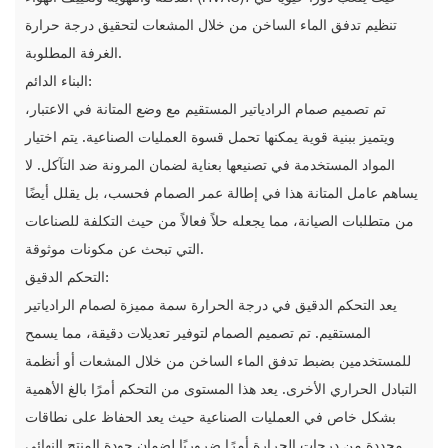
تنظيم تدفق الماء الساخن من خلال المشعات لتحقيق درجة حرارة
الغرفة المطلوبة.
البناء الدائم:
تم تصميم صمام الرادياتير المستقيم مع وضع المتانة في الاعتبار،
ويتميز ببنية قوية يمكنها تحمل قسوة العمليات الصناعية. يتم اختيار
المواد المستخدمة في تصنيعها بعناية لضمان المرونة ضد التآكل. لا
يساهم عامل المتانة هذا في إطالة عمر الصمام فحسب، بل يقلل أيضًا
من متطلبات الصيانة، مما يجعله حلاً فعالاً من حيث التكلفة للصناعات
التي تبحث عن مكونات موثوقة.
التحكم الدقيق:
يعد التحكم الدقيق في درجة الحرارة سمة مميزة لصمام الرادياتير
المستقيم. تم تصميم الصمام لتوفير تعديلات دقيقة، مما يسمح
للمستخدمين بضبط تدفق الماء الساخن من خلال المشعات أو أنظمة
التبادل الحراري الأخرى. يعد هذا المستوى من التحكم أمرًا بالغ الأهمية
بشكل خاص في العمليات الصناعية حيث يعد الحفاظ على نطاقات
محددة من درجات الحرارة أمرًا ضروريًا لضمان جودة المنتج النهائي.