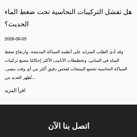
ميم الهيكلي والتكوينات الوظيفية
هل تفشل التر
2026-04-17
ية تستمد اسمها من تكوينها: يتم توجيه منافذ الإدخال
وقد أدى الطلب ا
والإخراج بزاوية 90 درجة لبعضها البعض. يخدم هذا التصميم ذو الزاوية
المياه في المب
فية والمكانية. يتم وضع المدخل عادةً بما يتماشى مع
السباكة النحاسية
أنبوب الإم...
اقرأ المزيد
اتصل بنا الآن