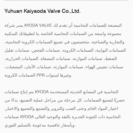
Yuhuan Kaiyaoda Valve Co.,Ltd.
يسر شركة KYODA VALVE المصنعة للصمامات النحاسية أن تقدم لك
مجموعة واسعة من الصمامات النحاسية الخاصة بنا لتطبيقاتك السكنية
والتجارية والصناعية. متخصصون في تصنيع الصمامات الكروية النحاسية،
الصمامات البوابية، الصمامات الكروية، صمامات الفحص، صمامات تقليل
الضغط، صمامات الموازنة، صمامات المصفاة، الصمامات الحرارية،
صمامات تنفيس الهواء، صمامات الموازنة، صمامات الأمان، المشعبات،
الصمامات الكروية PPR وغيرها لسنوات.
يتم إنتاج صمامات KYODA النحاسية في المصانع الحديثة المستخدمة
حصريًا لتصنيع الصمامات. كل مرحلة من مراحل عملية التصنيع، بدءًا من
اختيار المواد الخام وحتى الصب والتزوير والتصنيع والتجميع والاختبار.
صمامات KYODA النحاسية ذات الجودة الجديرة بالثقة والتوحيد العالي
وبأسعار تنافسية مدعومة بالتسليم الفوري.