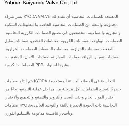
Yuhuan Kaiyaoda Valve Co.,Ltd.
يسر شركة KYODA VALVE المصنعة للصمامات النحاسية أن تقدم لك
مجموعة واسعة من الصمامات النحاسية الخاصة بنا لتطبيقاتك السكنية
والتجارية والصناعية. متخصصون في تصنيع الصمامات الكروية النحاسية،
الصمامات البوابية، الصمامات الكروية، صمامات الفحص، صمامات تقليل
الضغط، صمامات الموازنة، صمامات المصفاة، الصمامات الحرارية،
صمامات تنفيس الهواء، صمامات الموازنة، صمامات الأمان، المشعبات،
الصمامات الكروية PPR وغيرها لسنوات.
يتم إنتاج صمامات KYODA النحاسية في المصانع الحديثة المستخدمة
حصريًا لتصنيع الصمامات. كل مرحلة من مراحل عملية التصنيع، بدءًا من
اختيار المواد الخام وحتى الصب والتزوير والتصنيع والتجميع والاختبار.
صمامات KYODA النحاسية ذات الجودة الجديرة بالثقة والتوحيد العالي
وبأسعار تنافسية مدعومة بالتسليم الفوري.