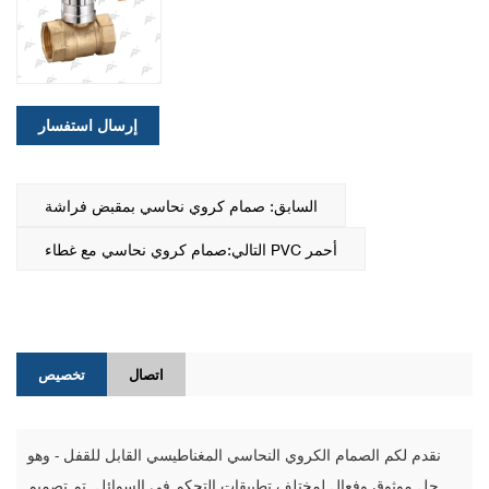
إرسال استفسار
السابق: صمام كروي نحاسي بمقبض فراشة
التالي:صمام كروي نحاسي مع غطاء PVC أحمر
اتصال
تخصيص
نقدم لكم الصمام الكروي النحاسي المغناطيسي القابل للقفل - وهو
حل موثوق وفعال لمختلف تطبيقات التحكم في السوائل. تم تصميم