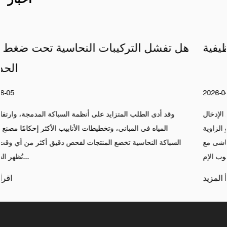
التصميم الهيكلي والتكوينات الوظيفية
هل تف
2026-04-17
ل صمام الزاوية تستمد اسمها من تكوينها: يتم توجيه منافذ الإدخال
وقد 
والإخراج بزاوية 90 درجة لبعضها البعض. يخدم هذا التصميم ذو الزاوية
ال
لأغراض الوظيفية والمكانية. يتم وضع المدخل عادةً بما يتماشى مع
السباك
أنبوب الإم...
اقرأ المزيد