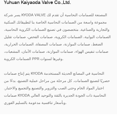
Yuhuan Kaiyaoda Valve Co.,Ltd.
يسر شركة KYODA VALVE المصنعة للصمامات النحاسية أن تقدم لك
مجموعة واسعة من الصمامات النحاسية الخاصة بنا لتطبيقاتك السكنية
والتجارية والصناعية. متخصصون في تصنيع الصمامات الكروية النحاسية،
الصمامات البوابية، الصمامات الكروية، صمامات الفحص، صمامات تقليل
الضغط، صمامات الموازنة، صمامات المصفاة، الصمامات الحرارية،
صمامات تنفيس الهواء، صمامات الموازنة، صمامات الأمان، المشعبات،
الصمامات الكروية PPR وغيرها لسنوات.
يتم إنتاج صمامات KYODA النحاسية في المصانع الحديثة المستخدمة
حصريًا لتصنيع الصمامات. كل مرحلة من مراحل عملية التصنيع، بدءًا من
اختيار المواد الخام وحتى الصب والتزوير والتصنيع والتجميع والاختبار.
صمامات KYODA النحاسية ذات الجودة الجديرة بالثقة والتوحيد العالي
وبأسعار تنافسية مدعومة بالتسليم الفوري.