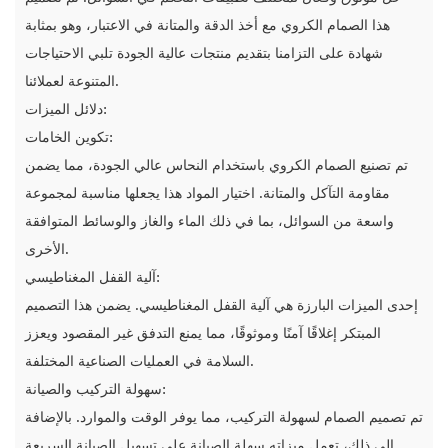
هذا الصمام الكروي مع أخذ الدقة والمتانة في الاعتبار، وهو بمثابة
شهادة على التزامنا بتقديم منتجات عالية الجودة تلبي الاحتياجات
المتنوعة لعملائنا.
دلائل الميزات:
تكوين الخامات:
تم تصنيع الصمام الكروي باستخدام النحاس عالي الجودة، مما يضمن
مقاومة التآكل والمتانة. اختيار المواد هذا يجعلها مناسبة لمجموعة
واسعة من السوائل، بما في ذلك الماء والغاز والوسائط المتوافقة
الأخرى.
آلية القفل المغناطيسي:
إحدى الميزات البارزة هي آلية القفل المغناطيسي. يضمن هذا التصميم
المبتكر إغلاقًا آمنًا وموثوقًا، مما يمنع التدفق غير المقصود ويعزز
السلامة في العمليات الصناعية المختلفة.
سهولة التركيب والصيانة:
تم تصميم الصمام لسهولة التركيب، مما يوفر الوقت والموارد. بالإضافة
إلى ذلك، تعمل ميزاته سهلة الصيانة على تسهيل الصيانة السريعة